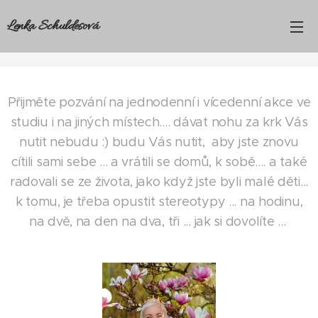
Lenka Schuldesová
Přijměte pozvání na jednodenní i vícedenní akce ve
studiu i na jiných místech.... dávat nohu za krk Vás
nutit nebudu :) budu Vás nutit, aby jste znovu
cítili sami sebe ... a vrátili se domů, k sobě.... a také
radovali se ze života, jako když jste byli malé děti...
k tomu, je třeba opustit stereotypy ... na hodinu,
na dvě, na den na dva, tři ... jak si dovolíte ...